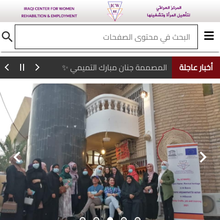
مشاركة المركز العراقي لتأهيل المرأة وتشغيلها فرع البصرة في معرض الزهور
المركز العراقي لتأهيل المرأة يدعم ويشارك قسم تمكين المراة في البصرة في الاحتفال الاختتامي ليوم المراة العالمي من على ارض معرض الزهور في المدينة الرياضية في البصرة بتاريخ ٢٩/٣/٢٠٢٢
أخبار عاجلة
المصممة جنان مبارك التميمي ✨
فعاليات مؤتمر بغداد الدولي الخامس للمياه والمقامة في فندق بابل روتانا
شارط المركز العراقي لتأهيل المرأة وتشغيلها في فعاليات مؤتمر بغداد الدولي الخامس للمياه والمقامة في فندق بابل روتانا لتمثيل المركز العراقي لتأهيل المراة وتشغيلها والذي يستضيف مؤتمر الحادي عشر للري الدقيق وللفترة ٢٤-٢٦/ ايار ٢٠٢٥
المصممة جنان مبارك التميمي ✨
مشاركتي