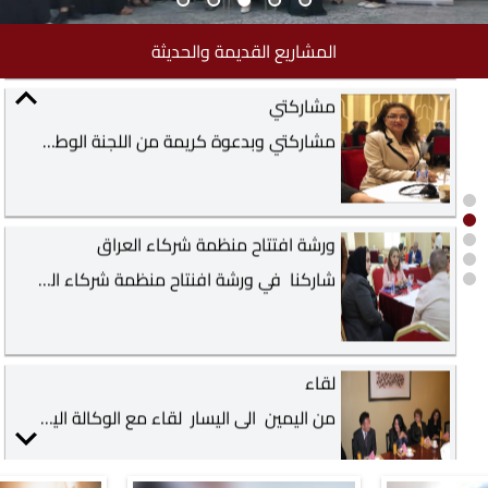
مشاركتي وبدعوة كريمة من اللجنة الوطنية للمراة في ورشة متخصصة بعنوان تعزيز ريادة الاعمال في القطاع الخاص من باب الخبرة المتراكمة منذ ٢٠٠٥ ولحد الان حيث دأب المركز العراقي لتأهيل المراة وتشغيلها على تمكين المراة اقتصاديا وثقافيا وبحضور عدد كبير من ممثلات الوزارات لأغناء الورشة بتفاصيل تواصل المراة مع مراحل التسجيل والتواصل مع دوائر الحكومية المعنية بالقطاع الخاص وبحضور الوكيل الاداري في وزارة التخطيط الدكتورة هناء كما واثرت الدكتورة يسرى كريم العلاق الورشة بمقترحات تعمل على دعم المراة في القطاع الخاص واثمرت الورشة عن تاسيس فريق يعمل على تنفيذ ومتابعة دعم المراة في القطاع الخاص #جنان مبارك التميمي #رئيسة المركز العراقي لتأهيل المراة وتشغيلها
المشاريع القديمة والحديثة
ورشة افتتاح منظمة شركاء العراق
شاركنا في ورشة افنتاح منظمة شركاء العراق بالتعاون مع جمعية الفردوس العراقية مشروعها ((انت التغيير)) بورشة عمل ليومين على قاعة فندق البصرة السياحي يومي 14و15تشرين الثاني 2025 بهدف تطوير سياسات وخطة عمل مشتركة لمعالجة قضايا العمل في محافظة البصرة، مع إمكانية تعميم النتائج على محافظات أخرى. وقد هدفت الورشة إلى الجمع بين الخبراء والناشطين من منظمات المجتمع المدني لتحليل التحديات ووضع الحلول العملية.وافر الشكر لجمعية الفردوس والاخت الغالية فاطمة البهادلي،حيث شارك في هذه الورشة منظمات المجتمع المدني العاملة في مجالات العمل والحماية الاجتماعية وحقوق الإنسان من المحافظات التالية :منظمات محافظة بغداد مركز البيان منظمة هي المركز العراقي لتأهيل المراة وتشغيلها مركز تدريب وتطوير الارامل ⚘️⚘️⚘️⚘️⚘️⚘️⚘️محافظة كربلاء منظمة البوصلة منظمة نساء من اجل العدلة النجدة الشعبية ⚘️⚘️⚘️⚘️⚘️⚘️⚘️محافظة ميسان متظمة الخير منظمة الورقة ⚘️⚘️⚘️⚘️⚘️⚘️محافظة السماوة منظنة المودة منظمة الوئام منظمة صحارى منظمة ساوة ⚘️⚘️⚘️⚘️⚘️محافظة واسط مركز العدالة منظمة افاقو ساهمت هذه المنظمات بخبراتها الميدانية العميقة في تشخيص الواقع وطرح الحلول في مجال التشغيل والحماية الاجتماعية، المناسبة لخصوصية كل محافظة.وكان من أولويات عقد هذه الورشة تأسيس تحالف يعمل على :1. تحليل واقع سوق العمل والتحديات التي تواجه ثلاث فئات رئيسية (العمال، النساء في سوق العمل، عمل الأطفال).2. تحديد الأدوار والعلاقات بين الجهات الفاعلة الرئيسية (Stakeholder Mapping).3. صياغة أولويات وسياسات مشتركة قابلة للتنفيذ.4. بناء توافق وطني حول خطة عمل لمكافحة تحديات العمل وكانت اهم التوصيات · الدعوة إلى تبني وثيقة السياسات: من قبل الجهات الحكومية المعنية (وزارة العمل والشؤون الاجتماعية، ديوان رئاسة المحافظة) في المحافظات المستهدفة. · تشكيل لجان متابعة: من قبل منظمات المجتمع المدني المشاركة لرصد تنفيذ التوصيات. · عقد ورش متابعة: لتطوير خطة عمل تفصيلية بمؤشرات أداء قابلة للقياس. · التواصل مع المشرعين: للضغط من أجل تعديل القوانين التي تعيق عمل الفئات المستهدفة، مثل قوانين حماية المرأة والطفل. · تعزيز التوعية المجتمعية: حول حقوق العمال والمرأة ومخاطر عمل الأطفال.Our participation as Icwre the Iraq Partners Organization, in cooperation the Iraqi Al-Firdaws Association, launched its project "You Are the Change" with a two-day workshop held at Basra Tourist Hotel Hall on November 14-15, 2025. The aim was to develop joint policies and an action plan to address labor issues in Basra Governorate, with the possibility of extending the results to other provinces. The workshop aimed to bring together experts and activists from civil society organizations to analyze challenges and develop practical solutions.Participating in this workshop were civil society organizations working in the fields of labor, social protection, and human rights from the following provinces:Baghdad Governorate:- Al-Bayan Center- Hee Organization- Iraqi Center for Women Rehabilitation and Employment- Widow Training and Development CenterKarbala Governorate:- Al-Bousala Organization- Women for Justice Organization- Popular Aid OrganizationMaysan Governorate:- Al-Khair Organization- Al-Waraqa OrganizationAl-Samawa Governorate:- Al-Mawaddah Organization- Al-Waam Organization- Sahara Organization- Sawa OrganizationWasit Governorate:- Justice Center- Afaq OrganizationThese organizations contributed their in-depth field expertise to diagnose the current situation and propose suitable solutions in the fields of employment and social protection, tailored to the specific context of each governorate.The primary goal of this workshop
لقاء
من اليمين الى اليسار لقاء مع الوكالة اليابانية حول وضع الارامل في العراقتكريم المرحوم الشاعر الكبير وزير الثقافة السابق فلك الدين كاكائي من قبل مركزنا ضمن مهرجان السلام في اربيل,الصورة الثالثة من اليمين دورة للقيادات النسوية العراقية في كوريا الجنوبية ,الصورة الرابعة من ليمين مع طلاب معهد الفنون الجميلة حيث اختتمنا دورة المشاريع الصغيرة بمعرض حول حقوق المراة للطلاب المبدعين بدعم من مركزن
سلام لاهلي واحبابي